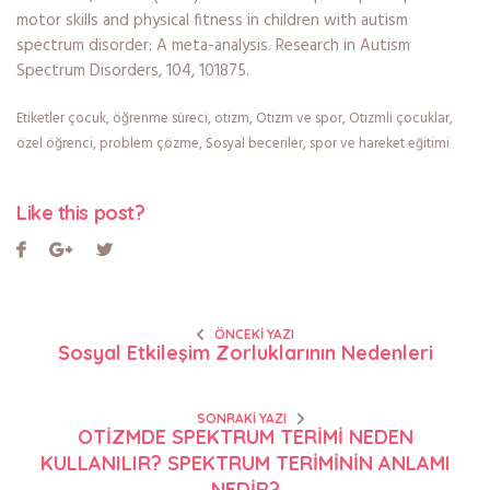
motor skills and physical fitness in children with autism
spectrum disorder: A meta-analysis. Research in Autism
Spectrum Disorders, 104, 101875.
Etiketler
çocuk
,
öğrenme süreci
,
otizm
,
Otizm ve spor
,
Otizmli çocuklar
,
özel öğrenci
,
problem çözme
,
Sosyal beceriler
,
spor ve hareket eğitimi
Like this post?
ÖNCEKI YAZI
Sosyal Etkileşim Zorluklarının Nedenleri
SONRAKI YAZI
OTİZMDE SPEKTRUM TERİMİ NEDEN
KULLANILIR? SPEKTRUM TERİMİNİN ANLAMI
NEDİR?