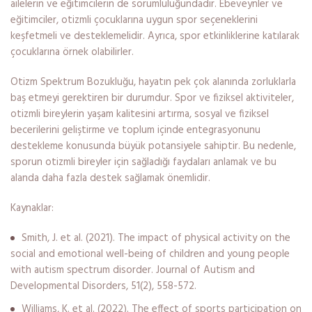
ailelerin ve eğitimcilerin de sorumluluğundadır. Ebeveynler ve
eğitimciler, otizmli çocuklarına uygun spor seçeneklerini
keşfetmeli ve desteklemelidir. Ayrıca, spor etkinliklerine katılarak
çocuklarına örnek olabilirler.
Otizm Spektrum Bozukluğu, hayatın pek çok alanında zorluklarla
baş etmeyi gerektiren bir durumdur. Spor ve fiziksel aktiviteler,
otizmli bireylerin yaşam kalitesini artırma, sosyal ve fiziksel
becerilerini geliştirme ve toplum içinde entegrasyonunu
destekleme konusunda büyük potansiyele sahiptir. Bu nedenle,
sporun otizmli bireyler için sağladığı faydaları anlamak ve bu
alanda daha fazla destek sağlamak önemlidir.
Kaynaklar:
Smith, J. et al. (2021). The impact of physical activity on the
social and emotional well-being of children and young people
with autism spectrum disorder. Journal of Autism and
Developmental Disorders, 51(2), 558-572.
Williams, K. et al. (2022). The effect of sports participation on