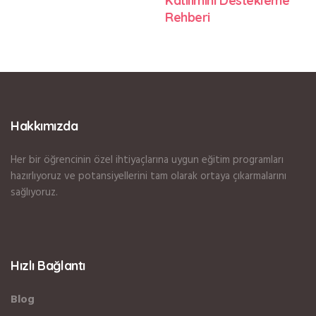
Katılımını Destekleme
Rehberi
Hakkımızda
Her bir öğrencinin özel ihtiyaçlarına uygun eğitim programları
hazırlıyoruz ve potansiyellerini tam olarak ortaya çıkarmalarını
sağlıyoruz.
Hızlı Bağlantı
Blog