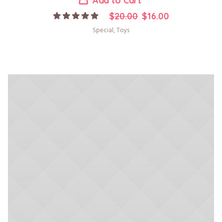
Add to Cart
$
20.00
$
16.00
Special
,
Toys