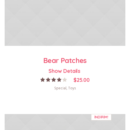
Bear Patches
Show Details
$
25.00
Special
,
Toys
İNDIRIM!