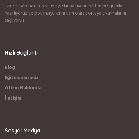
Her bir öğrencinin özel ihtiyaçlarına uygun eğitim programları
hazırlıyoruz ve potansiyellerini tam olarak ortaya çıkarmalarını
sağlıyoruz.
Hızlı Bağlantı
Blog
Eğitmenlerimiz
Otizm Hakkında
İletişim
Sosyal Medya