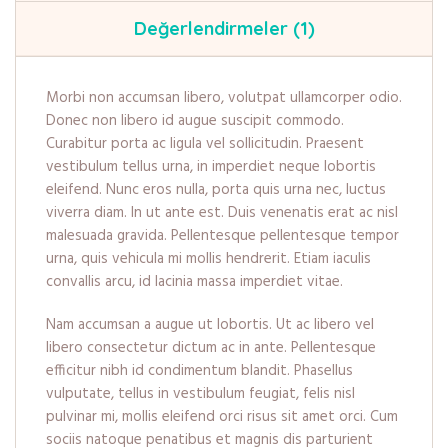
Değerlendirmeler (1)
Morbi non accumsan libero, volutpat ullamcorper odio.
Donec non libero id augue suscipit commodo.
Curabitur porta ac ligula vel sollicitudin. Praesent
vestibulum tellus urna, in imperdiet neque lobortis
eleifend. Nunc eros nulla, porta quis urna nec, luctus
viverra diam. In ut ante est. Duis venenatis erat ac nisl
malesuada gravida. Pellentesque pellentesque tempor
urna, quis vehicula mi mollis hendrerit. Etiam iaculis
convallis arcu, id lacinia massa imperdiet vitae.
Nam accumsan a augue ut lobortis. Ut ac libero vel
libero consectetur dictum ac in ante. Pellentesque
efficitur nibh id condimentum blandit. Phasellus
vulputate, tellus in vestibulum feugiat, felis nisl
pulvinar mi, mollis eleifend orci risus sit amet orci. Cum
sociis natoque penatibus et magnis dis parturient