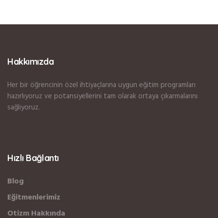
Hakkımızda
Her bir öğrencinin özel ihtiyaçlarına uygun eğitim programları
hazırlıyoruz ve potansiyellerini tam olarak ortaya çıkarmalarını
sağlıyoruz.
Hızlı Bağlantı
Blog
Eğitmenlerimiz
Otizm Hakkında