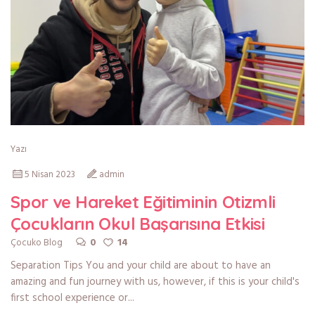
Yazı
5 Nisan 2023
admin
Spor ve Hareket Eğitiminin Otizmli
Çocukların Okul Başarısına Etkisi
0
14
Çocuko Blog
Separation Tips You and your child are about to have an
amazing and fun journey with us, however, if this is your child's
first school experience or...