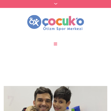
Etiket:
konsantrasyon