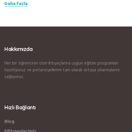
Daha Fazla
Hakkımızda
Her bir öğrencinin özel ihtiyaçlarına uygun eğitim programları
hazırlıyoruz ve potansiyellerini tam olarak ortaya çıkarmalarını
sağlıyoruz.
Hızlı Bağlantı
Blog
Eğitmenlerimiz