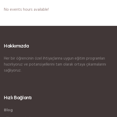
No events hours available!
Hakkımızda
Her bir öğrencinin özel ihtiyaçlarına uygun eğitim programları
hazırlıyoruz ve potansiyellerini tam olarak ortaya çıkarmalarını
sağlıyoruz.
Hızlı Bağlantı
Blog